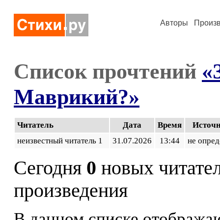
Авторы
Произ
Список прочтений
«
Маврикий?»
Читатель
Дата
Время
Источ
неизвестный читатель 1
31.07.2026
13:44
не опред
Сегодня
0
новых читате
произведения
В данном списке отображаю