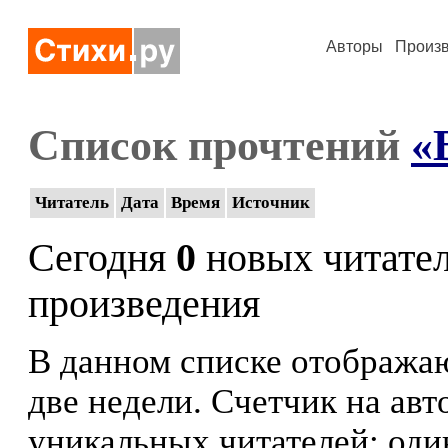
Авторы
Произ
Список прочтений
«
Читатель
Дата
Время
Источник
Сегодня
0
новых читате
произведения
В данном списке отображаю
две недели. Счетчик на ав
уникальных читателей: оди