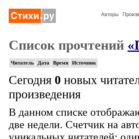
Авторы
Произ
Список прочтений
«
Читатель
Дата
Время
Источник
Сегодня
0
новых читате
произведения
В данном списке отображаю
две недели. Счетчик на ав
уникальных читателей: оди