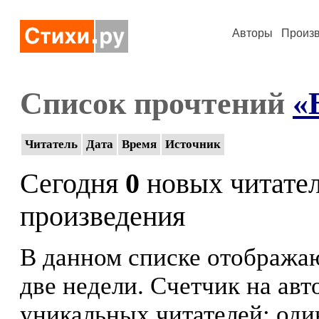
Авторы
Произ
Список прочтений
«
Читатель
Дата
Время
Источник
Сегодня
0
новых читате
произведения
В данном списке отображаю
две недели. Счетчик на ав
уникальных читателей: оди