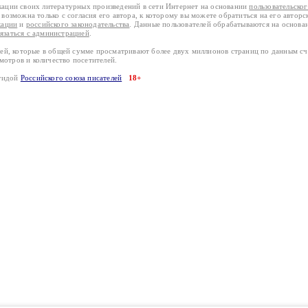
кации своих литературных произведений в сети Интернет на основании
пользовательско
возможна только с согласия его автора, к которому вы можете обратиться на его авторс
кации
и
российского законодательства
. Данные пользователей обрабатываются на основ
вязаться с администрацией
.
лей, которые в общей сумме просматривают более двух миллионов страниц по данным с
смотров и количество посетителей.
эгидой
Российского союза писателей
18+