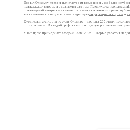
Портал Стихи.ру предоставляет авторам возможность свободной публи
принадлежат авторам и охраняются
законом
. Перепечатка произведений 
произведений авторы несут самостоятельно на основании
правил публи
также можете посмотреть более подробную
информацию о портале
и
с
Ежедневная аудитория портала Стихи.ру – порядка 200 тысяч посетите
от этого текста. В каждой графе указано по две цифры: количество про
© Все права принадлежат авторам, 2000-2026 Портал работает под 