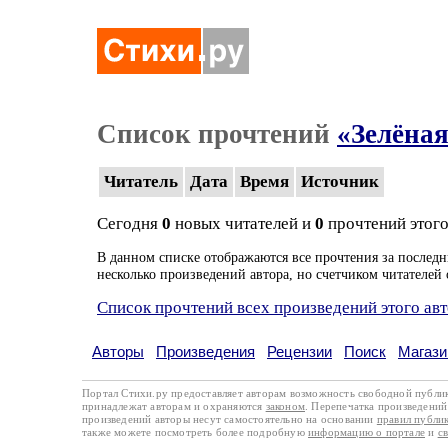
Список прочтений
«Зелёная
Читатель
Дата
Время
Источник
Сегодня
0
новых читателей и
0
прочтений этого
В данном списке отображаются все прочтения за последн
несколько произведений автора, но счетчиком читателей 
Список прочтений всех произведений этого ав
Авторы
Произведения
Рецензии
Поиск
Магази
Портал Стихи.ру предоставляет авторам возможность свободной публи
принадлежат авторам и охраняются
законом
. Перепечатка произведений 
произведений авторы несут самостоятельно на основании
правил публи
также можете посмотреть более подробную
информацию о портале
и
с