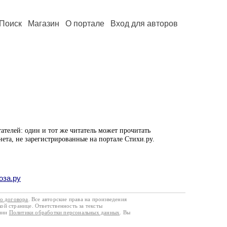
Поиск
Магазин
О портале
Вход для авторов
ателей: один и тот же читатель может прочитать
нета, не зарегистрированные на портале Стихи.ру.
оза.ру
го договора
. Все авторские права на произведения
кой странице. Ответственность за тексты
ании
Политики обработки персональных данных
. Вы