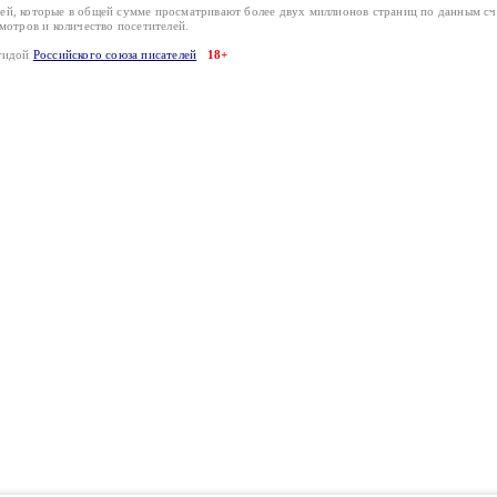
лей, которые в общей сумме просматривают более двух миллионов страниц по данным с
смотров и количество посетителей.
эгидой
Российского союза писателей
18+