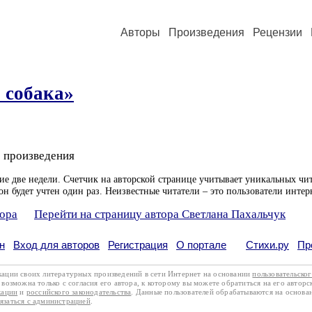
Авторы
Произведения
Рецензии
 собака»
 произведения
ие две недели. Счетчик на авторской странице учитывает уникальных чит
он будет учтен один раз. Неизвестные читатели – это пользователи интер
тора
Перейти на страницу автора Светлана Пахальчук
н
Вход для авторов
Регистрация
О портале
Стихи.ру
Пр
кации своих литературных произведений в сети Интернет на основании
пользовательско
возможна только с согласия его автора, к которому вы можете обратиться на его авторс
кации
и
российского законодательства
. Данные пользователей обрабатываются на основ
вязаться с администрацией
.