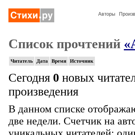
Авторы
Произ
Список прочтений
«
Читатель
Дата
Время
Источник
Сегодня
0
новых читате
произведения
В данном списке отображаю
две недели. Счетчик на ав
уникальных читателей: оди