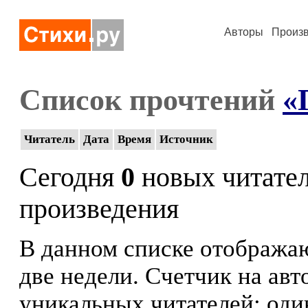
Авторы
Произ
Список прочтений
«
Читатель
Дата
Время
Источник
Сегодня
0
новых читате
произведения
В данном списке отображаю
две недели. Счетчик на ав
уникальных читателей: оди