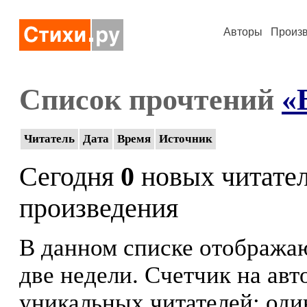
Авторы
Произ
Список прочтений
«
Читатель
Дата
Время
Источник
Сегодня
0
новых читате
произведения
В данном списке отображаю
две недели. Счетчик на ав
уникальных читателей: оди