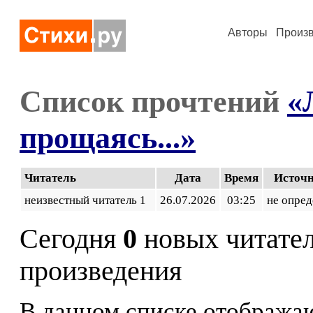
Авторы
Произ
Список прочтений
«
прощаясь...»
Читатель
Дата
Время
Источ
неизвестный читатель 1
26.07.2026
03:25
не опред
Сегодня
0
новых читате
произведения
В данном списке отображаю