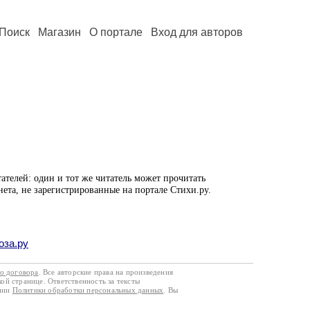
Поиск
Магазин
О портале
Вход для авторов
ателей: один и тот же читатель может прочитать
нета, не зарегистрированные на портале Стихи.ру.
оза.ру
го договора
. Все авторские права на произведения
кой странице. Ответственность за тексты
ании
Политики обработки персональных данных
. Вы