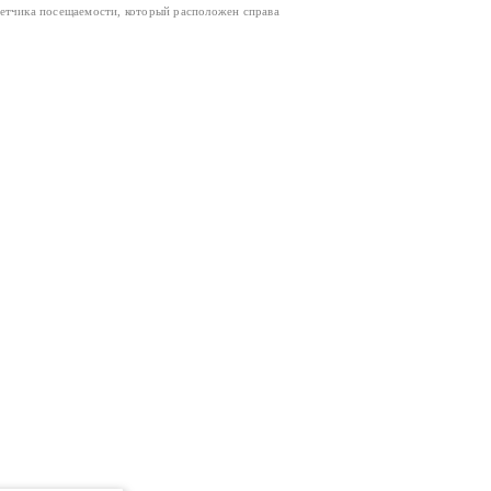
четчика посещаемости, который расположен справа