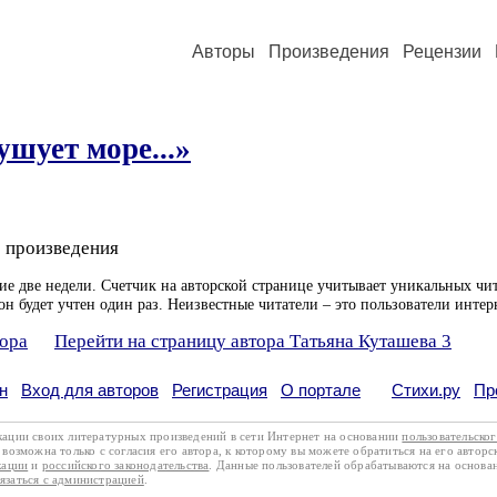
Авторы
Произведения
Рецензии
ушует море...»
 произведения
ие две недели. Счетчик на авторской странице учитывает уникальных чит
он будет учтен один раз. Неизвестные читатели – это пользователи интер
тора
Перейти на страницу автора Татьяна Куташева 3
н
Вход для авторов
Регистрация
О портале
Стихи.ру
Пр
кации своих литературных произведений в сети Интернет на основании
пользовательско
возможна только с согласия его автора, к которому вы можете обратиться на его авторс
кации
и
российского законодательства
. Данные пользователей обрабатываются на основ
вязаться с администрацией
.