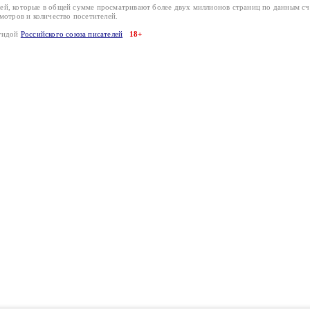
лей, которые в общей сумме просматривают более двух миллионов страниц по данным с
смотров и количество посетителей.
эгидой
Российского союза писателей
18+