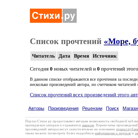
Список прочтений
«Море, б
Читатель
Дата
Время
Источник
Сегодня
0
новых читателей и
0
прочтений этого
В данном списке отображаются все прочтения за последн
несколько произведений автора, но счетчиком читателей 
Список прочтений всех произведений этого ав
Авторы
Произведения
Рецензии
Поиск
Магази
Портал Стихи.ру предоставляет авторам возможность свободной публи
принадлежат авторам и охраняются
законом
. Перепечатка произведений 
произведений авторы несут самостоятельно на основании
правил публи
также можете посмотреть более подробную
информацию о портале
и
с