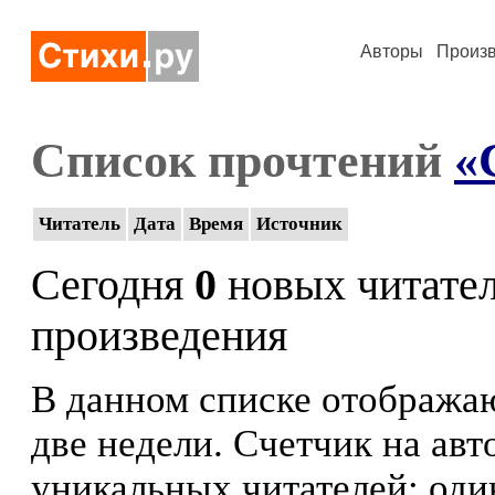
Авторы
Произ
Список прочтений
«
Читатель
Дата
Время
Источник
Сегодня
0
новых читате
произведения
В данном списке отображаю
две недели. Счетчик на ав
уникальных читателей: оди