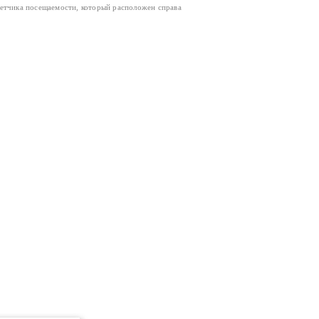
четчика посещаемости, который расположен справа