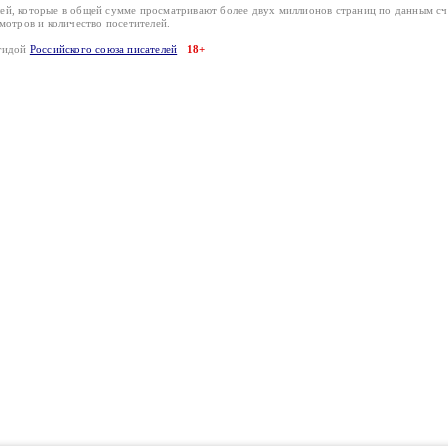
лей, которые в общей сумме просматривают более двух миллионов страниц по данным с
смотров и количество посетителей.
эгидой
Российского союза писателей
18+