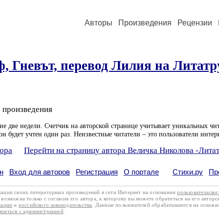
Авторы
Произведения
Рецензии
аф, Гневът, перевод Лилия на Литатр
 произведения
ие две недели. Счетчик на авторской странице учитывает уникальных чит
он будет учтен один раз. Неизвестные читатели – это пользователи интер
тора
Перейти на страницу автора Величка Николова -Лита
н
Вход для авторов
Регистрация
О портале
Стихи.ру
Пр
кации своих литературных произведений в сети Интернет на основании
пользовательско
возможна только с согласия его автора, к которому вы можете обратиться на его авторс
кации
и
российского законодательства
. Данные пользователей обрабатываются на основ
вязаться с администрацией
.