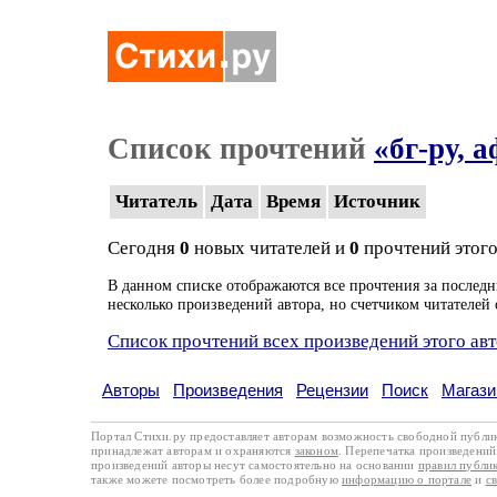
Список прочтений
«бг-ру, 
Читатель
Дата
Время
Источник
Сегодня
0
новых читателей и
0
прочтений этого
В данном списке отображаются все прочтения за последн
несколько произведений автора, но счетчиком читателей 
Список прочтений всех произведений этого ав
Авторы
Произведения
Рецензии
Поиск
Магази
Портал Стихи.ру предоставляет авторам возможность свободной публи
принадлежат авторам и охраняются
законом
. Перепечатка произведений 
произведений авторы несут самостоятельно на основании
правил публи
также можете посмотреть более подробную
информацию о портале
и
с