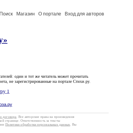
Поиск
Магазин
О портале
Вход для авторов
у»
ателей: один и тот же читатель может прочитать
нета, не зарегистрированные на портале Стихи.ру.
тру 1
оза.ру
го договора
. Все авторские права на произведения
кой странице. Ответственность за тексты
ании
Политики обработки персональных данных
. Вы