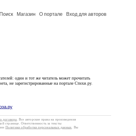
Поиск
Магазин
О портале
Вход для авторов
ателей: один и тот же читатель может прочитать
нета, не зарегистрированные на портале Стихи.ру.
оза.ру
го договора
. Все авторские права на произведения
кой странице. Ответственность за тексты
ании
Политики обработки персональных данных
. Вы