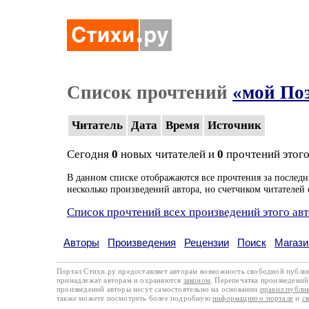
Список прочтений
«мой По
Читатель
Дата
Время
Источник
Сегодня
0
новых читателей и
0
прочтений этого
В данном списке отображаются все прочтения за последн
несколько произведений автора, но счетчиком читателей 
Список прочтений всех произведений этого ав
Авторы
Произведения
Рецензии
Поиск
Магази
Портал Стихи.ру предоставляет авторам возможность свободной публи
принадлежат авторам и охраняются
законом
. Перепечатка произведений 
произведений авторы несут самостоятельно на основании
правил публи
также можете посмотреть более подробную
информацию о портале
и
с