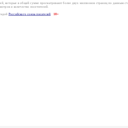
лей, которые в общей сумме просматривают более двух миллионов страниц по данным с
смотров и количество посетителей.
эгидой
Российского союза писателей
18+