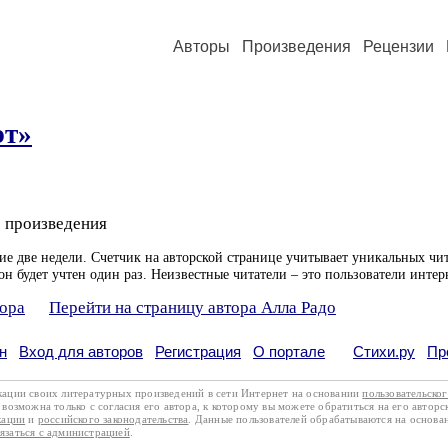
Авторы
Произведения
Рецензии
эт»
 произведения
ие две недели. Счетчик на авторской странице учитывает уникальных чит
он будет учтен один раз. Неизвестные читатели – это пользователи интер
тора
Перейти на страницу автора Алла Радо
н
Вход для авторов
Регистрация
О портале
Стихи.ру
Пр
кации своих литературных произведений в сети Интернет на основании
пользовательско
возможна только с согласия его автора, к которому вы можете обратиться на его авторс
кации
и
российского законодательства
. Данные пользователей обрабатываются на основ
вязаться с администрацией
.