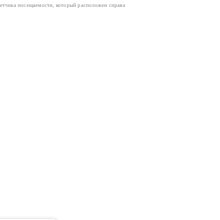
четчика посещаемости, который расположен справа