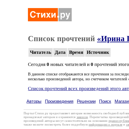
Список прочтений
«Ирина 
Читатель
Дата
Время
Источник
Сегодня
0
новых читателей и
0
прочтений этого
В данном списке отображаются все прочтения за последн
несколько произведений автора, но счетчиком читателей 
Список прочтений всех произведений этого ав
Авторы
Произведения
Рецензии
Поиск
Магази
Портал Стихи.ру предоставляет авторам возможность свободной публи
принадлежат авторам и охраняются
законом
. Перепечатка произведений 
произведений авторы несут самостоятельно на основании
правил публи
также можете посмотреть более подробную
информацию о портале
и
с