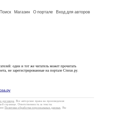
Поиск
Магазин
О портале
Вход для авторов
ателей: один и тот же читатель может прочитать
нета, не зарегистрированные на портале Стихи.ру.
оза.ру
го договора
. Все авторские права на произведения
кой странице. Ответственность за тексты
ании
Политики обработки персональных данных
. Вы