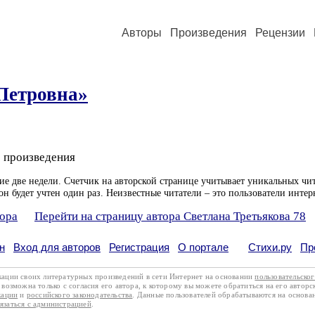
Авторы
Произведения
Рецензии
Петровна»
 произведения
ие две недели. Счетчик на авторской странице учитывает уникальных чит
он будет учтен один раз. Неизвестные читатели – это пользователи интер
тора
Перейти на страницу автора Светлана Третьякова 78
н
Вход для авторов
Регистрация
О портале
Стихи.ру
Пр
кации своих литературных произведений в сети Интернет на основании
пользовательско
возможна только с согласия его автора, к которому вы можете обратиться на его авторс
кации
и
российского законодательства
. Данные пользователей обрабатываются на основ
вязаться с администрацией
.