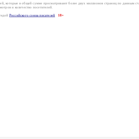
лей, которые в общей сумме просматривают более двух миллионов страниц по данным с
смотров и количество посетителей.
эгидой
Российского союза писателей
18+