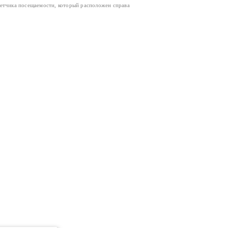
четчика посещаемости, который расположен справа