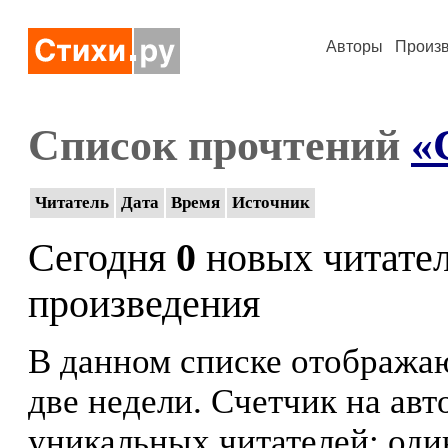
Авторы
Произ
Список прочтений
«
Читатель
Дата
Время
Источник
Сегодня
0
новых читате
произведения
В данном списке отображаю
две недели. Счетчик на ав
уникальных читателей: оди