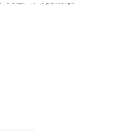
четчика посещаемости, который расположен справа