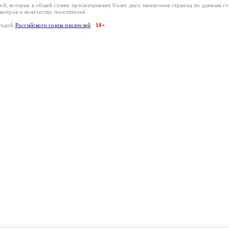
лей, которые в общей сумме просматривают более двух миллионов страниц по данным с
смотров и количество посетителей.
эгидой
Российского союза писателей
18+