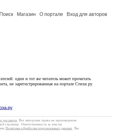
Поиск
Магазин
О портале
Вход для авторов
ателей: один и тот же читатель может прочитать
нета, не зарегистрированные на портале Стихи.ру.
оза.ру
го договора
. Все авторские права на произведения
кой странице. Ответственность за тексты
ании
Политики обработки персональных данных
. Вы