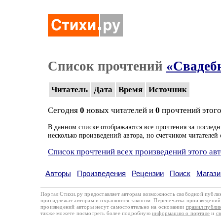
Список прочтений
«Свадеб
Читатель
Дата
Время
Источник
Сегодня
0
новых читателей и
0
прочтений этого
В данном списке отображаются все прочтения за последн
несколько произведений автора, но счетчиком читателей 
Список прочтений всех произведений этого ав
Авторы
Произведения
Рецензии
Поиск
Магази
Портал Стихи.ру предоставляет авторам возможность свободной публи
принадлежат авторам и охраняются
законом
. Перепечатка произведений 
произведений авторы несут самостоятельно на основании
правил публи
также можете посмотреть более подробную
информацию о портале
и
с