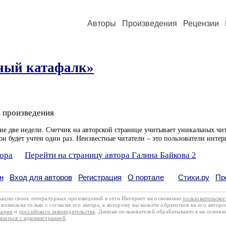
Авторы
Произведения
Рецензии
ный катафалк»
 произведения
ие две недели. Счетчик на авторской странице учитывает уникальных чит
он будет учтен один раз. Неизвестные читатели – это пользователи интер
тора
Перейти на страницу автора Галина Байкова 2
н
Вход для авторов
Регистрация
О портале
Стихи.ру
Пр
кации своих литературных произведений в сети Интернет на основании
пользовательско
возможна только с согласия его автора, к которому вы можете обратиться на его авторс
кации
и
российского законодательства
. Данные пользователей обрабатываются на основ
вязаться с администрацией
.