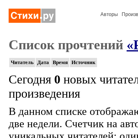
Авторы
Произ
Список прочтений
«
Читатель
Дата
Время
Источник
Сегодня
0
новых читате
произведения
В данном списке отображаю
две недели. Счетчик на ав
уникальных читателей: оди