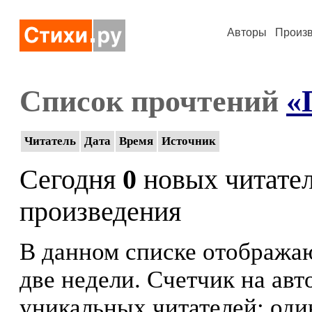
Авторы
Произ
Список прочтений
«
Читатель
Дата
Время
Источник
Сегодня
0
новых читате
произведения
В данном списке отображаю
две недели. Счетчик на ав
уникальных читателей: оди