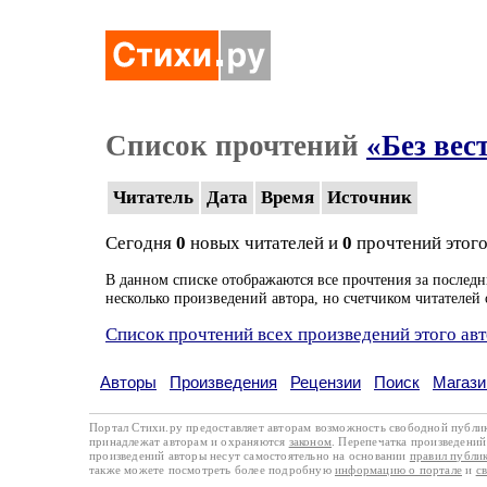
Список прочтений
«Без ве
Читатель
Дата
Время
Источник
Сегодня
0
новых читателей и
0
прочтений этого
В данном списке отображаются все прочтения за последн
несколько произведений автора, но счетчиком читателей 
Список прочтений всех произведений этого ав
Авторы
Произведения
Рецензии
Поиск
Магази
Портал Стихи.ру предоставляет авторам возможность свободной публи
принадлежат авторам и охраняются
законом
. Перепечатка произведений 
произведений авторы несут самостоятельно на основании
правил публи
также можете посмотреть более подробную
информацию о портале
и
с