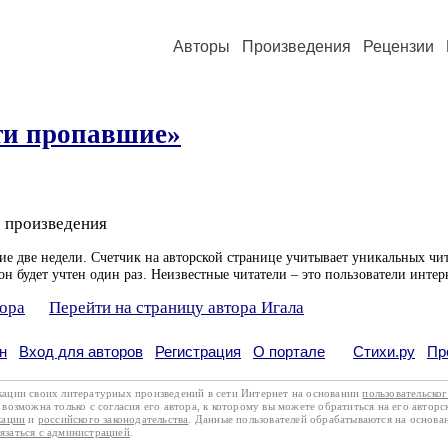
Авторы
Произведения
Рецензии
сти пропавшие»
 произведения
ие две недели. Счетчик на авторской странице учитывает уникальных чит
он будет учтен один раз. Неизвестные читатели – это пользователи интер
тора
Перейти на страницу автора Игала
н
Вход для авторов
Регистрация
О портале
Стихи.ру
Пр
кации своих литературных произведений в сети Интернет на основании
пользовательско
возможна только с согласия его автора, к которому вы можете обратиться на его авторс
кации
и
российского законодательства
. Данные пользователей обрабатываются на основ
вязаться с администрацией
.