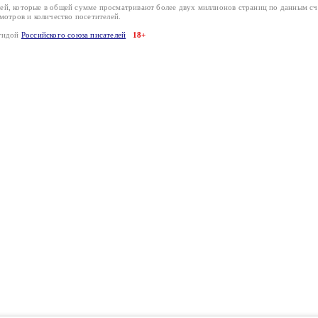
лей, которые в общей сумме просматривают более двух миллионов страниц по данным с
смотров и количество посетителей.
эгидой
Российского союза писателей
18+