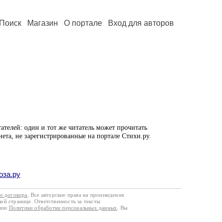
Поиск
Магазин
О портале
Вход для авторов
ателей: один и тот же читатель может прочитать
нета, не зарегистрированные на портале Стихи.ру.
оза.ру
го договора
. Все авторские права на произведения
кой странице. Ответственность за тексты
ании
Политики обработки персональных данных
. Вы