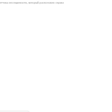
четчика посещаемости, который расположен справа