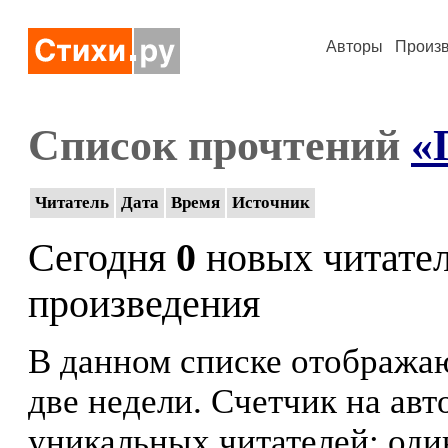
Авторы
Произ
Список прочтений
«
Читатель
Дата
Время
Источник
Сегодня
0
новых читате
произведения
В данном списке отображаю
две недели. Счетчик на ав
уникальных читателей: оди