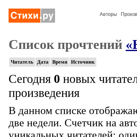
Авторы
Произ
Список прочтений
«
Читатель
Дата
Время
Источник
Сегодня
0
новых читате
произведения
В данном списке отображаю
две недели. Счетчик на ав
уникальных читателей: оди