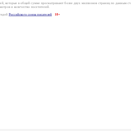
лей, которые в общей сумме просматривают более двух миллионов страниц по данным с
смотров и количество посетителей.
эгидой
Российского союза писателей
18+