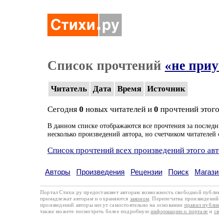
Список прочтений
«не приу
Читатель
Дата
Время
Источник
Сегодня
0
новых читателей и
0
прочтений этого
В данном списке отображаются все прочтения за последн
несколько произведений автора, но счетчиком читателей 
Список прочтений всех произведений этого ав
Авторы
Произведения
Рецензии
Поиск
Магази
Портал Стихи.ру предоставляет авторам возможность свободной публи
принадлежат авторам и охраняются
законом
. Перепечатка произведений 
произведений авторы несут самостоятельно на основании
правил публи
также можете посмотреть более подробную
информацию о портале
и
с