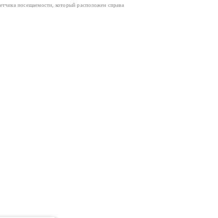
четчика посещаемости, который расположен справа