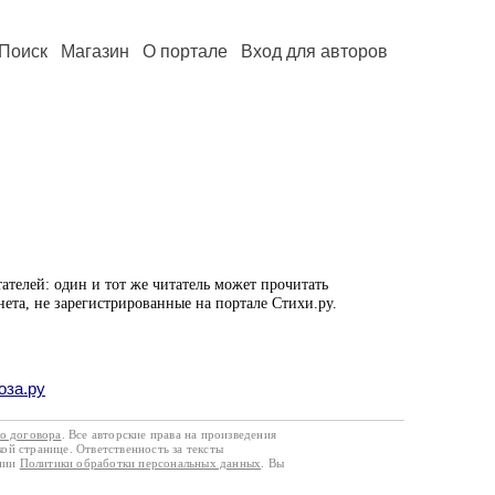
Поиск
Магазин
О портале
Вход для авторов
ателей: один и тот же читатель может прочитать
нета, не зарегистрированные на портале Стихи.ру.
оза.ру
го договора
. Все авторские права на произведения
кой странице. Ответственность за тексты
ании
Политики обработки персональных данных
. Вы