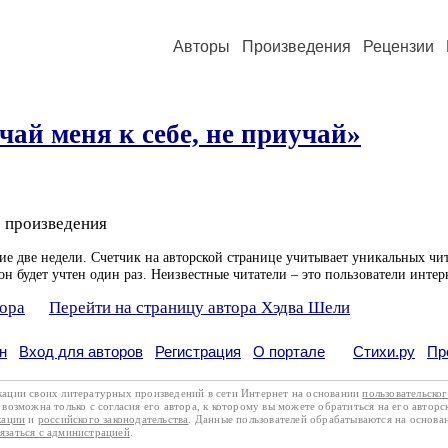
Авторы
Произведения
Рецензии
чай меня к себе, не приучай»
 произведения
ие две недели. Счетчик на авторской странице учитывает уникальных чит
он будет учтен один раз. Неизвестные читатели – это пользователи интер
тора
Перейти на страницу автора Хэдва Шели
н
Вход для авторов
Регистрация
О портале
Стихи.ру
Пр
кации своих литературных произведений в сети Интернет на основании
пользовательско
возможна только с согласия его автора, к которому вы можете обратиться на его авторс
кации
и
российского законодательства
. Данные пользователей обрабатываются на основ
вязаться с администрацией
.