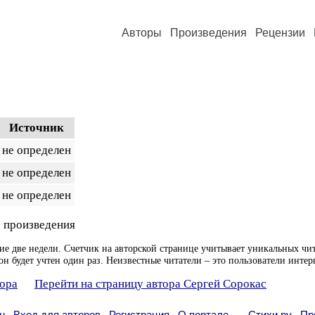
Авторы
Произведения
Рецензии
Источник
не определен
не определен
не определен
 произведения
ие две недели. Счетчик на авторской странице учитывает уникальных чит
он будет учтен один раз. Неизвестные читатели – это пользователи интер
тора
Перейти на страницу автора Сергей Сорокас
н
Вход для авторов
Регистрация
О портале
Стихи.ру
Пр