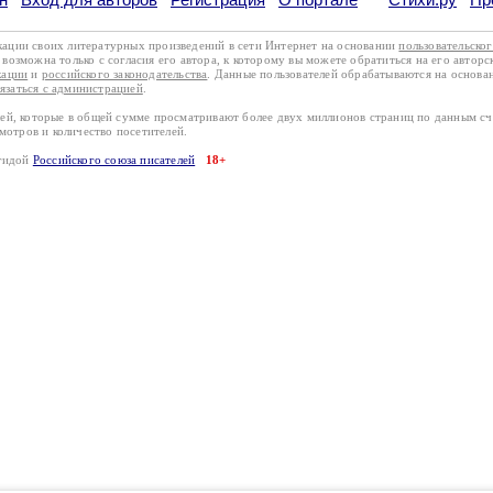
кации своих литературных произведений в сети Интернет на основании
пользовательско
возможна только с согласия его автора, к которому вы можете обратиться на его авторс
кации
и
российского законодательства
. Данные пользователей обрабатываются на основ
вязаться с администрацией
.
лей, которые в общей сумме просматривают более двух миллионов страниц по данным с
смотров и количество посетителей.
эгидой
Российского союза писателей
18+