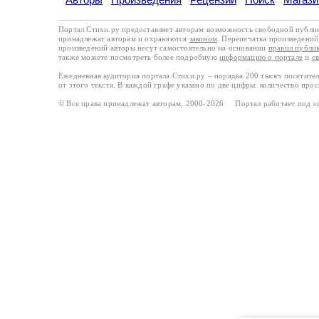
Портал Стихи.ру предоставляет авторам возможность свободной публи
принадлежат авторам и охраняются
законом
. Перепечатка произведений 
произведений авторы несут самостоятельно на основании
правил публи
также можете посмотреть более подробную
информацию о портале
и
с
Ежедневная аудитория портала Стихи.ру – порядка 200 тысяч посетите
от этого текста. В каждой графе указано по две цифры: количество про
© Все права принадлежат авторам, 2000-2026 Портал работает под 