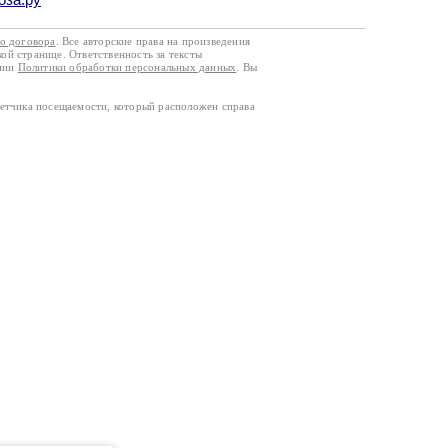
го договора
. Все авторские права на произведения
кой странице. Ответственность за тексты
ании
Политики обработки персональных данных
. Вы
четчика посещаемости, который расположен справа