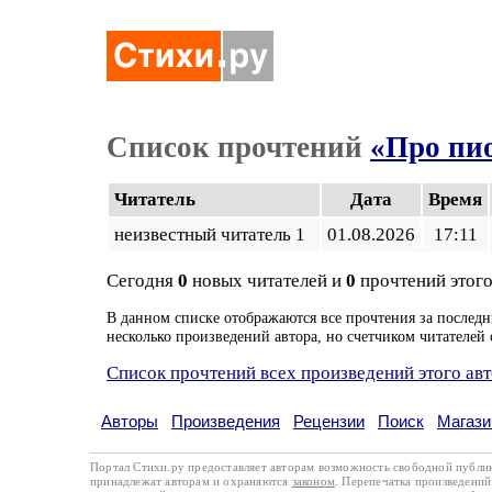
Список прочтений
«Про пио
Читатель
Дата
Время
неизвестный читатель 1
01.08.2026
17:11
Сегодня
0
новых читателей и
0
прочтений этого
В данном списке отображаются все прочтения за последн
несколько произведений автора, но счетчиком читателей 
Список прочтений всех произведений этого ав
Авторы
Произведения
Рецензии
Поиск
Магази
Портал Стихи.ру предоставляет авторам возможность свободной публи
принадлежат авторам и охраняются
законом
. Перепечатка произведений 