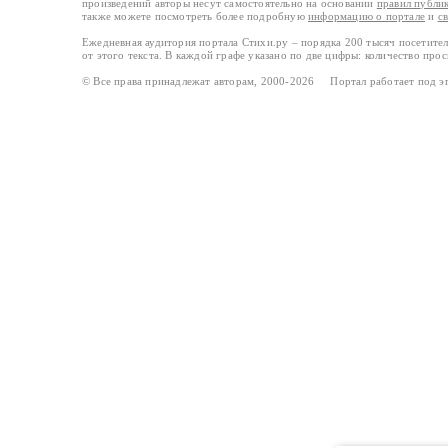
произведений авторы несут самостоятельно на основании
правил публи
также можете посмотреть более подробную
информацию о портале
и
с
Ежедневная аудитория портала Стихи.ру – порядка 200 тысяч посетите
от этого текста. В каждой графе указано по две цифры: количество про
© Все права принадлежат авторам, 2000-2026 Портал работает под 