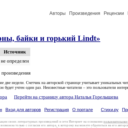
Авторы
Произведения
Рецензии
ны, байки и горький Lindt»
Источник
не определен
 произведения
ие две недели. Счетчик на авторской странице учитывает уникальных чит
он будет учтен один раз. Неизвестные читатели – это пользователи интер
тора
Перейти на страницу автора Наталья Горелышева
н
Вход для авторов
Регистрация
О портале
Стихи.ру
Пр
кации своих литературных произведений в сети Интернет на основании
пользовательско
возможна только с согласия его автора, к которому вы можете обратиться на его авторс