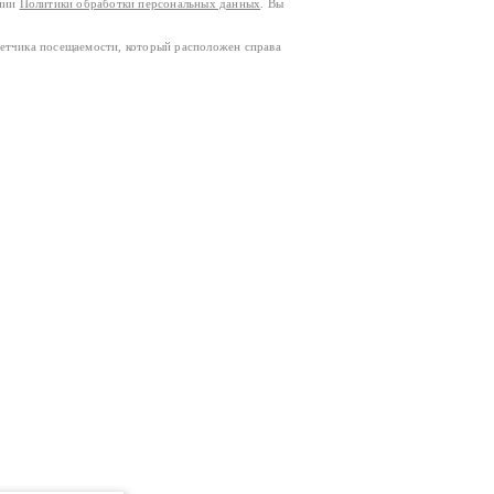
ании
Политики обработки персональных данных
. Вы
четчика посещаемости, который расположен справа