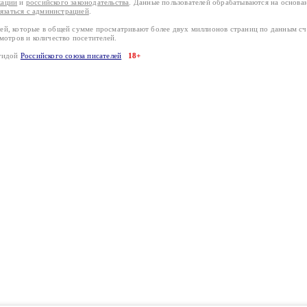
кации
и
российского законодательства
. Данные пользователей обрабатываются на основ
вязаться с администрацией
.
лей, которые в общей сумме просматривают более двух миллионов страниц по данным с
смотров и количество посетителей.
эгидой
Российского союза писателей
18+