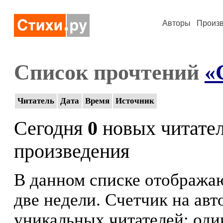
Авторы
Произ
Список прочтений
«
Читатель
Дата
Время
Источник
Сегодня
0
новых читате
произведения
В данном списке отображаю
две недели. Счетчик на ав
уникальных читателей: оди