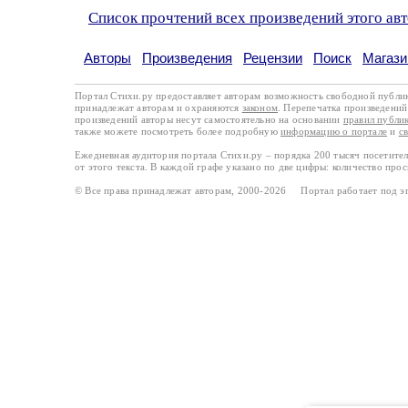
Список прочтений всех произведений этого ав
Авторы
Произведения
Рецензии
Поиск
Магази
Портал Стихи.ру предоставляет авторам возможность свободной публи
принадлежат авторам и охраняются
законом
. Перепечатка произведений 
произведений авторы несут самостоятельно на основании
правил публи
также можете посмотреть более подробную
информацию о портале
и
с
Ежедневная аудитория портала Стихи.ру – порядка 200 тысяч посетите
от этого текста. В каждой графе указано по две цифры: количество про
© Все права принадлежат авторам, 2000-2026 Портал работает под 