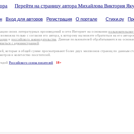
тора
Перейти на страницу автора Михайлова Виктория Як
н
Вход для авторов
Регистрация
О портале
Стихи.ру
Пр
кации своих литературных произведений в сети Интернет на основании
пользовательско
возможна только с согласия его автора, к которому вы можете обратиться на его авторс
кации
и
российского законодательства
. Данные пользователей обрабатываются на основ
вязаться с администрацией
.
лей, которые в общей сумме просматривают более двух миллионов страниц по данным с
смотров и количество посетителей.
эгидой
Российского союза писателей
18+