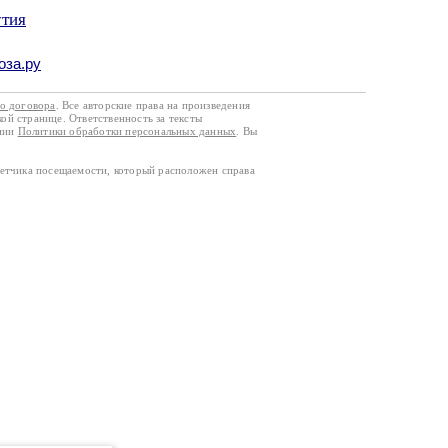
утия
оза.ру
го договора
. Все авторские права на произведения
кой странице. Ответственность за тексты
ании
Политики обработки персональных данных
. Вы
четчика посещаемости, который расположен справа