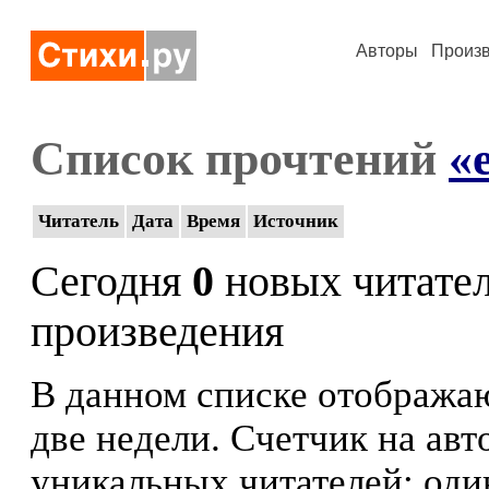
Авторы
Произ
Список прочтений
«
Читатель
Дата
Время
Источник
Сегодня
0
новых читате
произведения
В данном списке отображаю
две недели. Счетчик на ав
уникальных читателей: оди