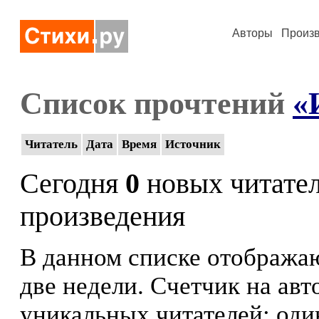
Авторы
Произ
Список прочтений
«
Читатель
Дата
Время
Источник
Сегодня
0
новых читате
произведения
В данном списке отображаю
две недели. Счетчик на ав
уникальных читателей: оди