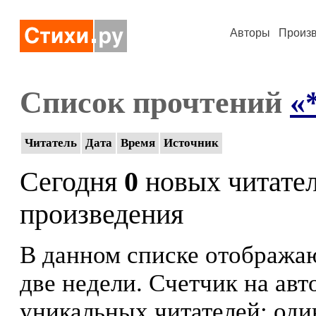
Авторы
Произ
Список прочтений
«
Читатель
Дата
Время
Источник
Сегодня
0
новых читате
произведения
В данном списке отображаю
две недели. Счетчик на ав
уникальных читателей: оди