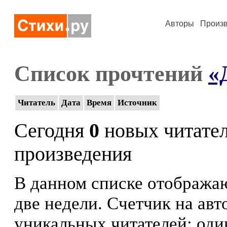
Авторы
Произ
Список прочтений
«
Читатель
Дата
Время
Источник
Сегодня
0
новых читате
произведения
В данном списке отображаю
две недели. Счетчик на ав
уникальных читателей: оди