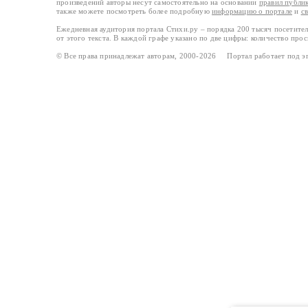
произведений авторы несут самостоятельно на основании
правил публи
также можете посмотреть более подробную
информацию о портале
и
с
Ежедневная аудитория портала Стихи.ру – порядка 200 тысяч посетите
от этого текста. В каждой графе указано по две цифры: количество про
© Все права принадлежат авторам, 2000-2026 Портал работает под 