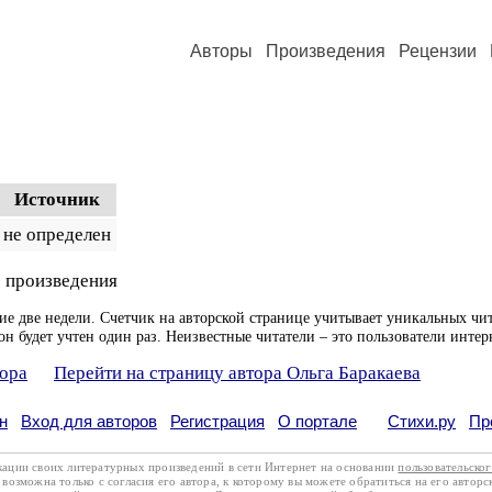
Авторы
Произведения
Рецензии
Источник
не определен
 произведения
ие две недели. Счетчик на авторской странице учитывает уникальных чит
он будет учтен один раз. Неизвестные читатели – это пользователи интер
тора
Перейти на страницу автора Ольга Баракаева
н
Вход для авторов
Регистрация
О портале
Стихи.ру
Пр
кации своих литературных произведений в сети Интернет на основании
пользовательско
возможна только с согласия его автора, к которому вы можете обратиться на его авторс