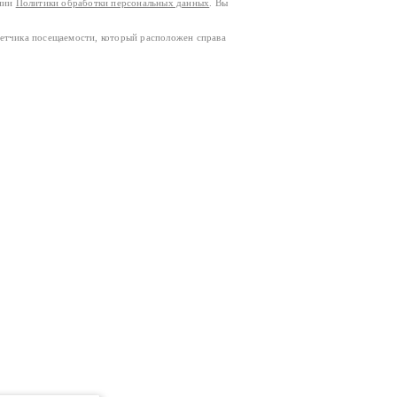
ании
Политики обработки персональных данных
. Вы
четчика посещаемости, который расположен справа