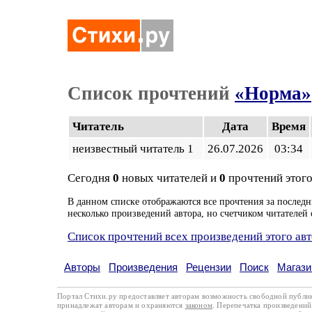
Список прочтений
«Норма»
Читатель
Дата
Время
неизвестный читатель 1
26.07.2026
03:34
Сегодня
0
новых читателей и
0
прочтений этого
В данном списке отображаются все прочтения за последн
несколько произведений автора, но счетчиком читателей 
Список прочтений всех произведений этого ав
Авторы
Произведения
Рецензии
Поиск
Магази
Портал Стихи.ру предоставляет авторам возможность свободной публи
принадлежат авторам и охраняются
законом
. Перепечатка произведений 