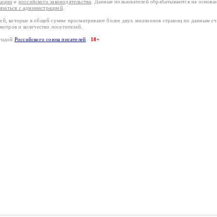
кации
и
российского законодательства
. Данные пользователей обрабатываются на основ
вязаться с администрацией
.
лей, которые в общей сумме просматривают более двух миллионов страниц по данным с
смотров и количество посетителей.
эгидой
Российского союза писателей
18+