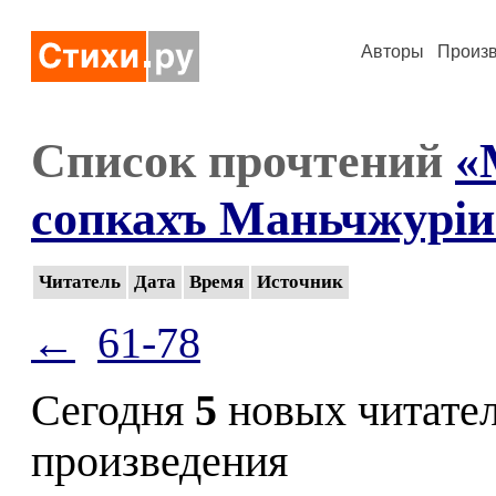
Авторы
Произ
Список прочтений
«
сопкахъ Маньчжурiи
Читатель
Дата
Время
Источник
←
61-78
Сегодня
5
новых читате
произведения