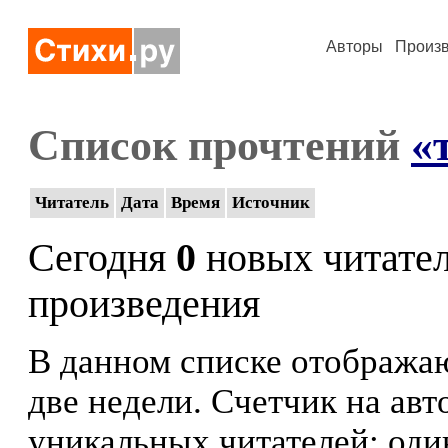
Авторы
Произ
Список прочтений
«
Читатель
Дата
Время
Источник
Сегодня
0
новых читате
произведения
В данном списке отображаю
две недели. Счетчик на ав
уникальных читателей: оди