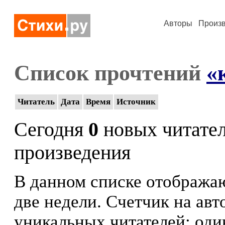
Авторы
Произ
Список прочтений
«
Читатель
Дата
Время
Источник
Сегодня
0
новых читате
произведения
В данном списке отображаю
две недели. Счетчик на ав
уникальных читателей: оди