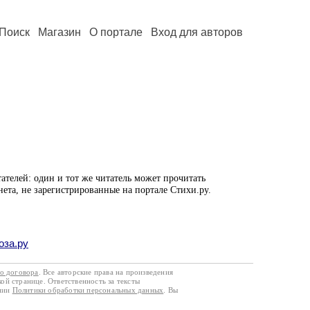
Поиск
Магазин
О портале
Вход для авторов
ателей: один и тот же читатель может прочитать
нета, не зарегистрированные на портале Стихи.ру.
оза.ру
го договора
. Все авторские права на произведения
кой странице. Ответственность за тексты
ании
Политики обработки персональных данных
. Вы