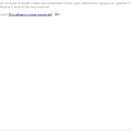
лей, которые в общей сумме просматривают более двух миллионов страниц по данным с
смотров и количество посетителей.
эгидой
Российского союза писателей
18+