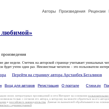
Авторы
Произведения
Рецензии
 любимой»
 произведения
ие две недели. Счетчик на авторской странице учитывает уникальных чит
он будет учтен один раз. Неизвестные читатели – это пользователи интер
тора
Перейти на страницу автора Арстанбек Бегалинов
н
Вход для авторов
Регистрация
О портале
Стихи.ру
Пр
кации своих литературных произведений в сети Интернет на основании
пользовательско
возможна только с согласия его автора, к которому вы можете обратиться на его авторс
кации
и
российского законодательства
. Данные пользователей обрабатываются на основ
вязаться с администрацией
.