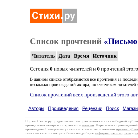
Список прочтений
«Письмо
Читатель
Дата
Время
Источник
Сегодня
0
новых читателей и
0
прочтений этого
В данном списке отображаются все прочтения за последн
несколько произведений автора, но счетчиком читателей 
Список прочтений всех произведений этого ав
Авторы
Произведения
Рецензии
Поиск
Магази
Портал Стихи.ру предоставляет авторам возможность свободной публи
принадлежат авторам и охраняются
законом
. Перепечатка произведений 
произведений авторы несут самостоятельно на основании
правил публи
также можете посмотреть более подробную
информацию о портале
и
с