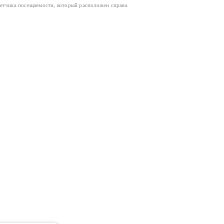
четчика посещаемости, который расположен справа