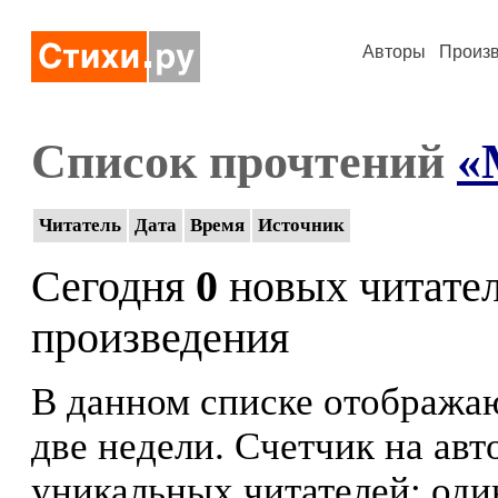
Авторы
Произ
Список прочтений
«
Читатель
Дата
Время
Источник
Сегодня
0
новых читате
произведения
В данном списке отображаю
две недели. Счетчик на ав
уникальных читателей: оди