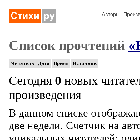
Авторы
Произ
Список прочтений
«
Читатель
Дата
Время
Источник
Сегодня
0
новых читате
произведения
В данном списке отображаю
две недели. Счетчик на ав
уникальных читателей: оди