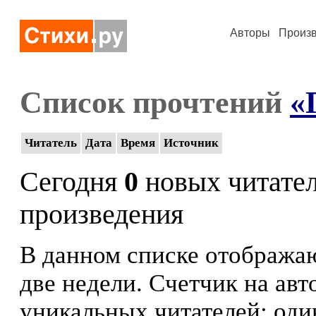
Авторы
Произ
Список прочтений
«
Читатель
Дата
Время
Источник
Сегодня
0
новых читате
произведения
В данном списке отображаю
две недели. Счетчик на ав
уникальных читателей: оди