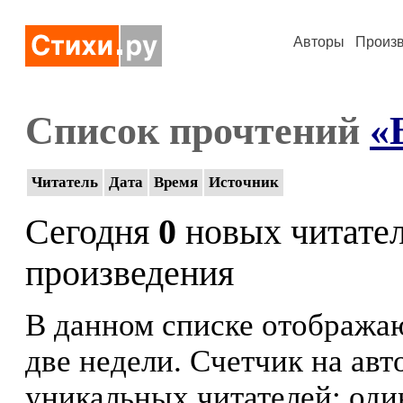
Авторы
Произ
Список прочтений
«
Читатель
Дата
Время
Источник
Сегодня
0
новых читате
произведения
В данном списке отображаю
две недели. Счетчик на ав
уникальных читателей: оди