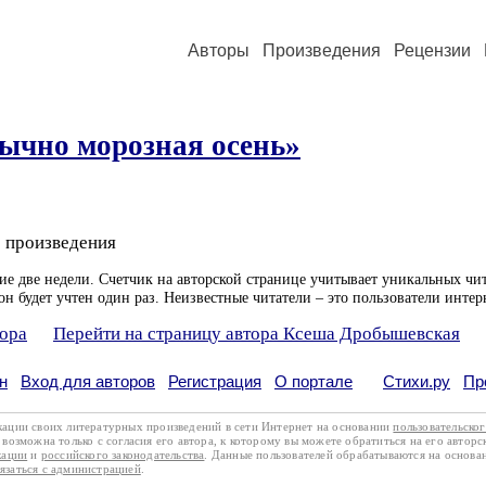
Авторы
Произведения
Рецензии
ычно морозная осень»
 произведения
ие две недели. Счетчик на авторской странице учитывает уникальных чит
он будет учтен один раз. Неизвестные читатели – это пользователи интер
тора
Перейти на страницу автора Ксеша Дробышевская
н
Вход для авторов
Регистрация
О портале
Стихи.ру
Пр
кации своих литературных произведений в сети Интернет на основании
пользовательско
возможна только с согласия его автора, к которому вы можете обратиться на его авторс
кации
и
российского законодательства
. Данные пользователей обрабатываются на основ
вязаться с администрацией
.