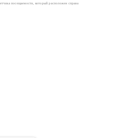
четчика посещаемости, который расположен справа