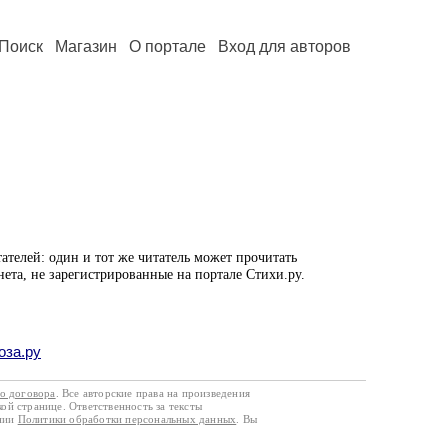
Поиск
Магазин
О портале
Вход для авторов
ателей: один и тот же читатель может прочитать
нета, не зарегистрированные на портале Стихи.ру.
оза.ру
го договора
. Все авторские права на произведения
кой странице. Ответственность за тексты
ании
Политики обработки персональных данных
. Вы