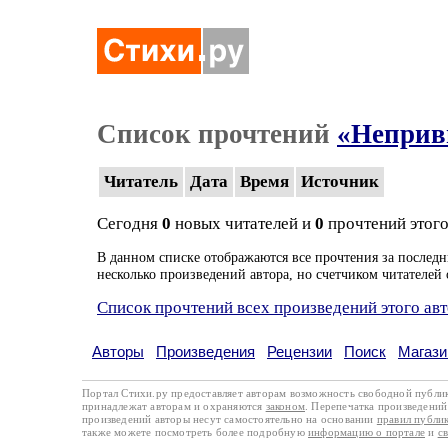
Список прочтений
«Неприв
Читатель
Дата
Время
Источник
Сегодня
0
новых читателей и
0
прочтений этого
В данном списке отображаются все прочтения за последн
несколько произведений автора, но счетчиком читателей 
Список прочтений всех произведений этого ав
Авторы
Произведения
Рецензии
Поиск
Магази
Портал Стихи.ру предоставляет авторам возможность свободной публи
принадлежат авторам и охраняются
законом
. Перепечатка произведений 
произведений авторы несут самостоятельно на основании
правил публи
также можете посмотреть более подробную
информацию о портале
и
с