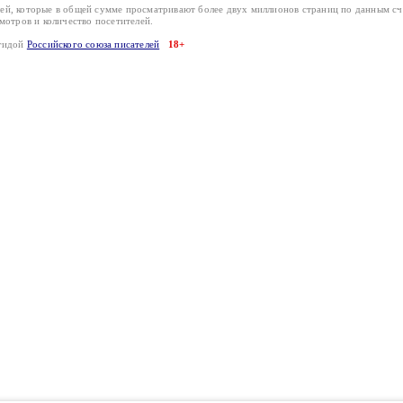
лей, которые в общей сумме просматривают более двух миллионов страниц по данным с
смотров и количество посетителей.
эгидой
Российского союза писателей
18+