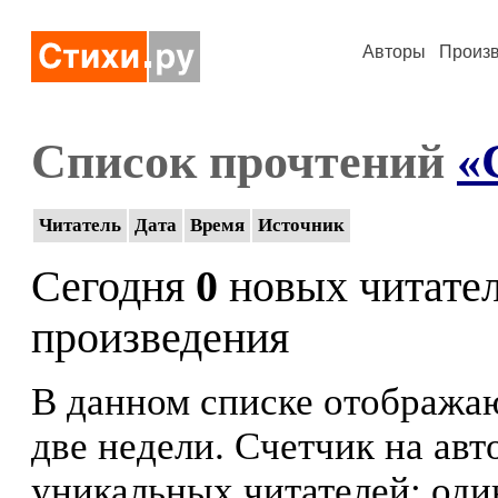
Авторы
Произ
Список прочтений
«
Читатель
Дата
Время
Источник
Сегодня
0
новых читате
произведения
В данном списке отображаю
две недели. Счетчик на ав
уникальных читателей: оди