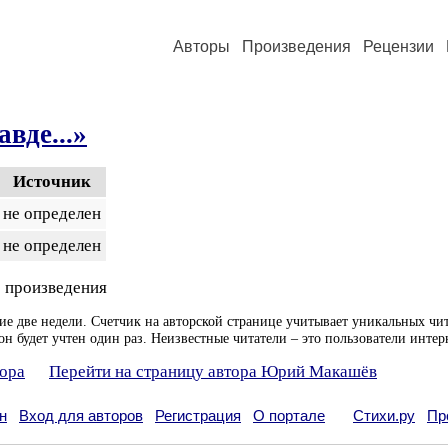
Авторы
Произведения
Рецензии
авде...»
Источник
не определен
не определен
 произведения
ие две недели. Счетчик на авторской странице учитывает уникальных чит
он будет учтен один раз. Неизвестные читатели – это пользователи интер
тора
Перейти на страницу автора Юрий Макашёв
н
Вход для авторов
Регистрация
О портале
Стихи.ру
Пр