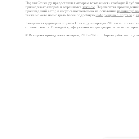
Портал Стихи.ру предоставляет авторам возможность свободной публи
принадлежат авторам и охраняются
законом
. Перепечатка произведений 
произведений авторы несут самостоятельно на основании
правил публи
также можете посмотреть более подробную
информацию о портале
и
с
Ежедневная аудитория портала Стихи.ру – порядка 200 тысяч посетите
от этого текста. В каждой графе указано по две цифры: количество про
© Все права принадлежат авторам, 2000-2026 Портал работает под 