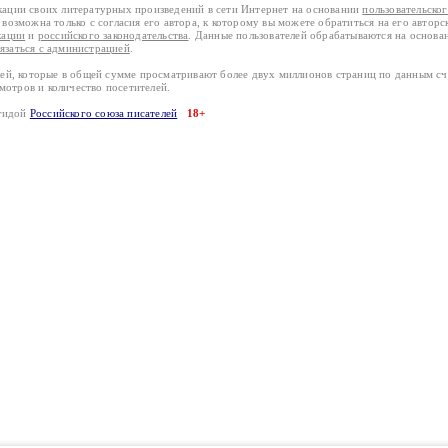
кации своих литературных произведений в сети Интернет на основании
пользовательско
возможна только с согласия его автора, к которому вы можете обратиться на его авторс
кации
и
российского законодательства
. Данные пользователей обрабатываются на основ
вязаться с администрацией
.
лей, которые в общей сумме просматривают более двух миллионов страниц по данным с
смотров и количество посетителей.
эгидой
Российского союза писателей
18+