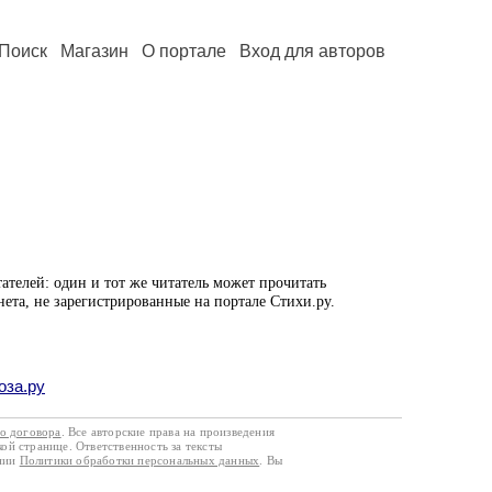
Поиск
Магазин
О портале
Вход для авторов
ателей: один и тот же читатель может прочитать
нета, не зарегистрированные на портале Стихи.ру.
оза.ру
го договора
. Все авторские права на произведения
кой странице. Ответственность за тексты
ании
Политики обработки персональных данных
. Вы