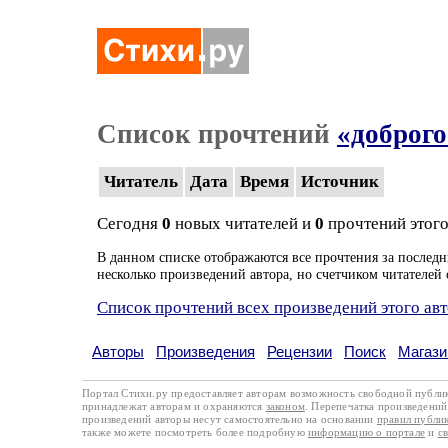
Список прочтений
«доброго
Читатель
Дата
Время
Источник
Сегодня
0
новых читателей и
0
прочтений этого
В данном списке отображаются все прочтения за последн
несколько произведений автора, но счетчиком читателей 
Список прочтений всех произведений этого ав
Авторы
Произведения
Рецензии
Поиск
Магази
Портал Стихи.ру предоставляет авторам возможность свободной публи
принадлежат авторам и охраняются
законом
. Перепечатка произведений 
произведений авторы несут самостоятельно на основании
правил публи
также можете посмотреть более подробную
информацию о портале
и
с