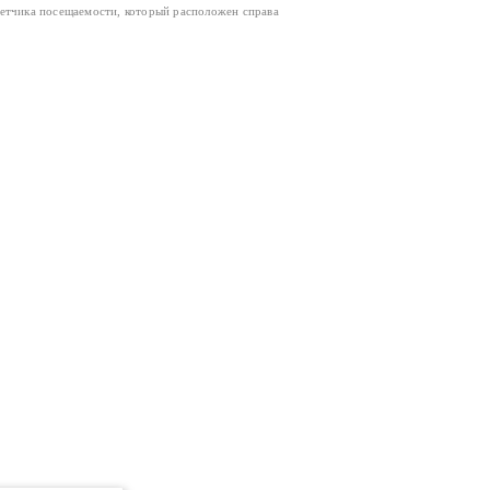
четчика посещаемости, который расположен справа