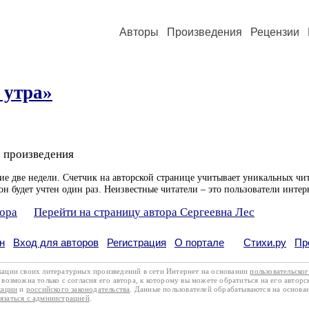
Авторы
Произведения
Рецензии
 утра»
 произведения
ие две недели. Счетчик на авторской странице учитывает уникальных чит
он будет учтен один раз. Неизвестные читатели – это пользователи интер
тора
Перейти на страницу автора Сергеевна Лес
н
Вход для авторов
Регистрация
О портале
Стихи.ру
Пр
кации своих литературных произведений в сети Интернет на основании
пользовательско
возможна только с согласия его автора, к которому вы можете обратиться на его авторс
кации
и
российского законодательства
. Данные пользователей обрабатываются на основ
вязаться с администрацией
.