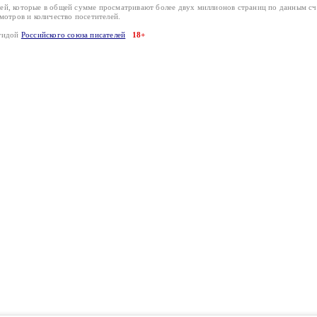
лей, которые в общей сумме просматривают более двух миллионов страниц по данным с
смотров и количество посетителей.
эгидой
Российского союза писателей
18+