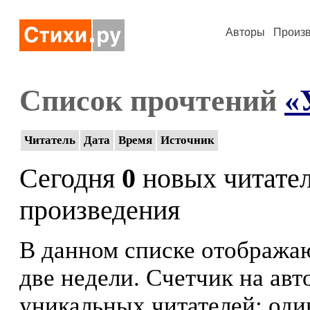
Авторы
Произ
Список прочтений
«
Читатель
Дата
Время
Источник
Сегодня
0
новых читате
произведения
В данном списке отображаю
две недели. Счетчик на ав
уникальных читателей: оди