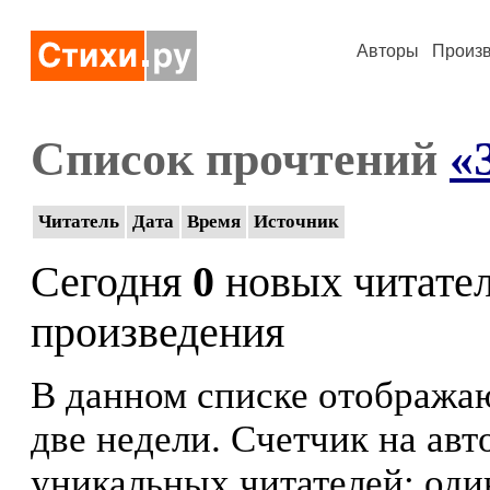
Авторы
Произ
Список прочтений
«
Читатель
Дата
Время
Источник
Сегодня
0
новых читате
произведения
В данном списке отображаю
две недели. Счетчик на ав
уникальных читателей: оди