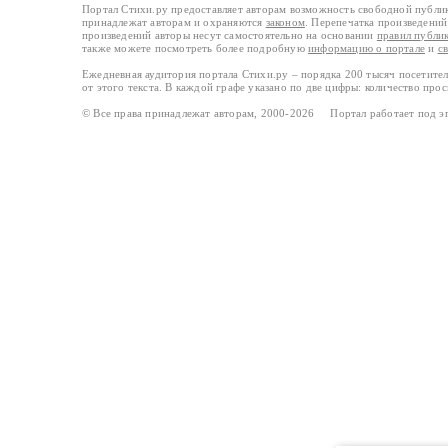
Портал Стихи.ру предоставляет авторам возможность свободной публи
принадлежат авторам и охраняются
законом
. Перепечатка произведений 
произведений авторы несут самостоятельно на основании
правил публи
также можете посмотреть более подробную
информацию о портале
и
с
Ежедневная аудитория портала Стихи.ру – порядка 200 тысяч посетите
от этого текста. В каждой графе указано по две цифры: количество про
© Все права принадлежат авторам, 2000-2026 Портал работает под 