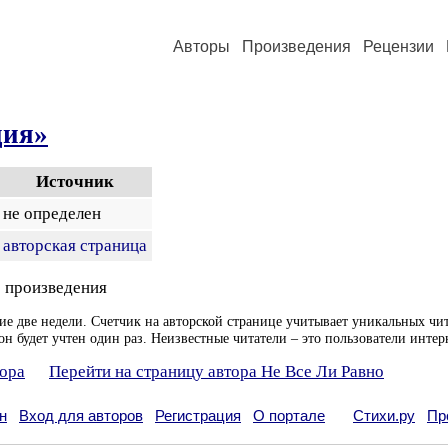
Авторы
Произведения
Рецензии
ция»
Источник
не определен
авторская страница
 произведения
ие две недели. Счетчик на авторской странице учитывает уникальных чит
он будет учтен один раз. Неизвестные читатели – это пользователи интер
тора
Перейти на страницу автора Не Все Ли Равно
н
Вход для авторов
Регистрация
О портале
Стихи.ру
Пр