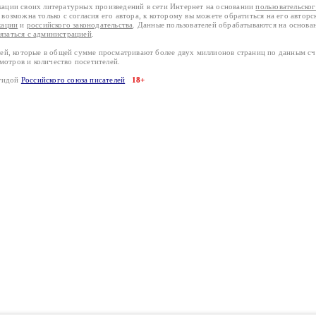
кации своих литературных произведений в сети Интернет на основании
пользовательско
возможна только с согласия его автора, к которому вы можете обратиться на его авторс
кации
и
российского законодательства
. Данные пользователей обрабатываются на основ
вязаться с администрацией
.
лей, которые в общей сумме просматривают более двух миллионов страниц по данным с
смотров и количество посетителей.
эгидой
Российского союза писателей
18+