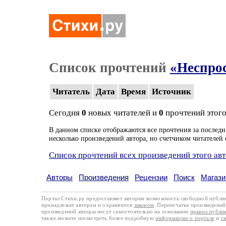
Список прочтений
«Неспро
Читатель
Дата
Время
Источник
Сегодня
0
новых читателей и
0
прочтений этого
В данном списке отображаются все прочтения за последн
несколько произведений автора, но счетчиком читателей 
Список прочтений всех произведений этого ав
Авторы
Произведения
Рецензии
Поиск
Магази
Портал Стихи.ру предоставляет авторам возможность свободной публи
принадлежат авторам и охраняются
законом
. Перепечатка произведений 
произведений авторы несут самостоятельно на основании
правил публи
также можете посмотреть более подробную
информацию о портале
и
с