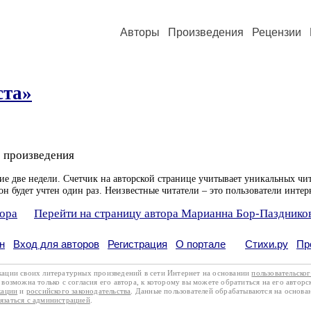
Авторы
Произведения
Рецензии
ста»
 произведения
ие две недели. Счетчик на авторской странице учитывает уникальных чит
он будет учтен один раз. Неизвестные читатели – это пользователи интер
тора
Перейти на страницу автора Марианна Бор-Пазднико
н
Вход для авторов
Регистрация
О портале
Стихи.ру
Пр
кации своих литературных произведений в сети Интернет на основании
пользовательско
возможна только с согласия его автора, к которому вы можете обратиться на его авторс
кации
и
российского законодательства
. Данные пользователей обрабатываются на основ
вязаться с администрацией
.