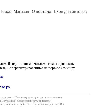
Поиск
Магазин
О портале
Вход для авторов
ателей: один и тот же читатель может прочитать
нета, не зарегистрированные на портале Стихи.ру.
ва
оза.ру
го договора
. Все авторские права на произведения
кой странице. Ответственность за тексты
ании
Политики обработки персональных данных
. Вы