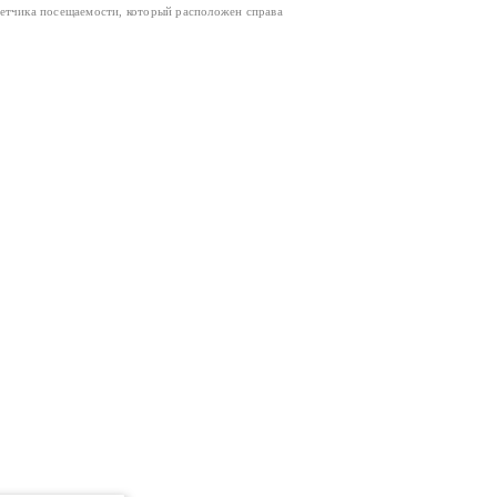
четчика посещаемости, который расположен справа