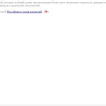
лей, которые в общей сумме просматривают более двух миллионов страниц по данным с
смотров и количество посетителей.
эгидой
Российского союза писателей
18+