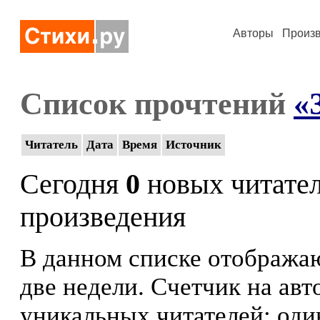
Авторы
Произ
Список прочтений
«З
Читатель
Дата
Время
Источник
Сегодня
0
новых читате
произведения
В данном списке отображаю
две недели. Счетчик на ав
уникальных читателей: оди