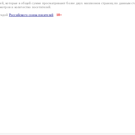
лей, которые в общей сумме просматривают более двух миллионов страниц по данным с
смотров и количество посетителей.
эгидой
Российского союза писателей
18+