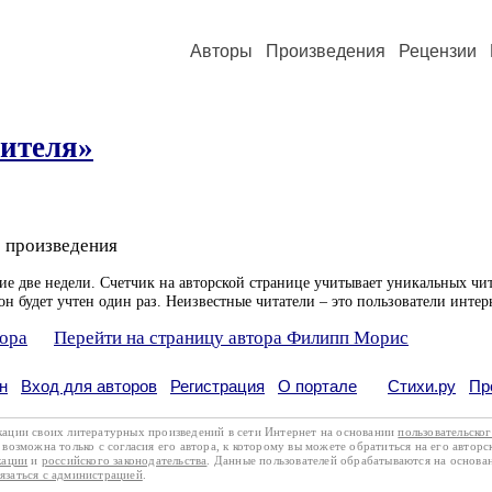
Авторы
Произведения
Рецензии
чителя»
 произведения
ие две недели. Счетчик на авторской странице учитывает уникальных чит
он будет учтен один раз. Неизвестные читатели – это пользователи интер
тора
Перейти на страницу автора Филипп Морис
н
Вход для авторов
Регистрация
О портале
Стихи.ру
Пр
кации своих литературных произведений в сети Интернет на основании
пользовательско
возможна только с согласия его автора, к которому вы можете обратиться на его авторс
кации
и
российского законодательства
. Данные пользователей обрабатываются на основ
вязаться с администрацией
.