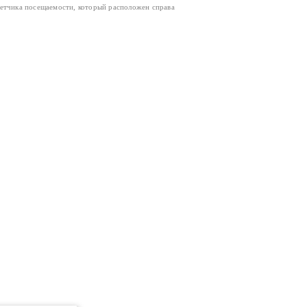
четчика посещаемости, который расположен справа