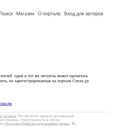
Поиск
Магазин
О портале
Вход для авторов
ателей: один и тот же читатель может прочитать
нета, не зарегистрированные на портале Стихи.ру.
оза.ру
го договора
. Все авторские права на произведения
кой странице. Ответственность за тексты
ании
Политики обработки персональных данных
. Вы