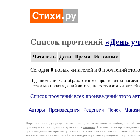
Список прочтений
«День у
Читатель
Дата
Время
Источник
Сегодня
0
новых читателей и
0
прочтений этого
В данном списке отображаются все прочтения за последн
несколько произведений автора, но счетчиком читателей 
Список прочтений всех произведений этого ав
Авторы
Произведения
Рецензии
Поиск
Магази
Портал Стихи.ру предоставляет авторам возможность свободной публи
принадлежат авторам и охраняются
законом
. Перепечатка произведений 
произведений авторы несут самостоятельно на основании
правил публи
также можете посмотреть более подробную
информацию о портале
и
с